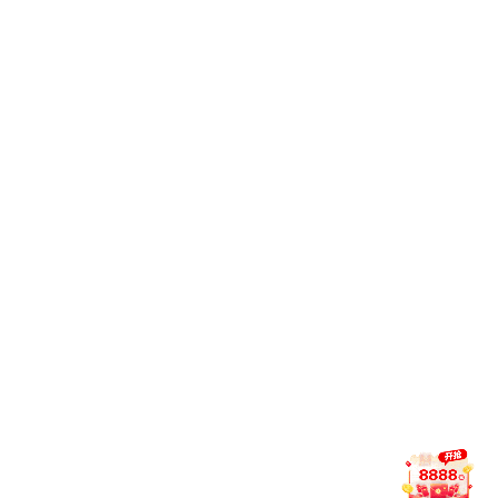
从比赛风格来看，弗拉格是一名传统意义上的控卫，
以传球和组织进攻为主。在那个年代，多数控卫需要
具备较强的传导能力，而弗拉格恰恰迎合了这一标
准。他善于利用挡拆配合来制造机会，同时也能快速
推进，让快攻成为球队战术的一部分。
而东契奇则代表了一种新的篮球理念，其风格融合了
欧洲篮球与NBA特性的精髓。作为一名技术全面的小
前锋，他可以通过个人单打轻松撕裂防线，同时又不
失团队合作精神。他既能自己得分，又能为其他队友
创造机会，这使得他的打法更具观赏性和多样性。
这种风格上的差异也随着时间推移而变化，从过去以
传控为主，到现在强调多点开花与空间利用，可以看
出NBA整体战术理念的发展。因此，通过对比两人的