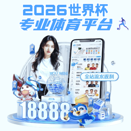
注册入口
全天更新 ·
D体育唯一官网
赛事实时同步
无论您身在何处，
D体育唯一官网APP
为您带来高
速、高清、稳定的观赛体验。
下载客户端
网页端访问