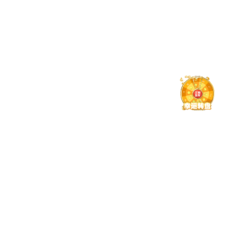
头角，他不仅承担起得分重任，还负责组织进攻，使
得整个团队运转更加流畅。
对于球队来说，弗拉格是那个时代的小牛队灵魂人
物，他引领着年轻一代球员走向成功。而如今东契奇
则肩负起复兴小牛队的大任，他无疑是当今联盟最耀
眼的新星之一。他用自己的表现证明了自己不仅能够
承担起领导责任，更能带动全队士气，与其他年轻球
员共同成长。
比较来看，尽管两位球员所处时代不同，但都展现出
了对球队不可或缺的重要性。他们都是以自身卓越能
力和领导才能，引导并激励着周围队友，为团队创造
良好的氛围和成绩。
3、比赛风格探讨