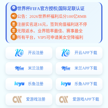
森林狼对阵文班防守表现惨淡投篮
命中率低至19次被盖22次