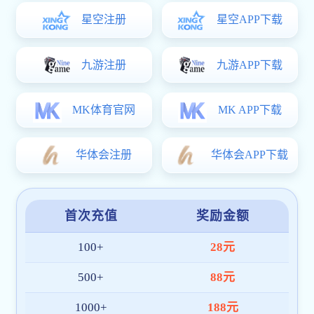
2026-06-09 20:40
22 次阅读
首页
/
体育动态
在最近的一场NBA比赛中，森林狼队对阵文班的表现
可谓惨淡。球队不仅在防守端屡屡被击溃，投篮命中
率低至19次被盖22次，显得无比尴尬。本篇文章将从
多个方面深入分析这一场比赛，包括森林狼的防守策
略、投篮表现、文班的进攻威力以及比赛的整体影
响。通过这些方面的详细阐述，我们将对森林狼在本
场比赛中的失利原因有一个全面而清晰的认识。
1、森林狼的防守策略分析
在与文班的这场较量中，森林狼队展现出的防守策略