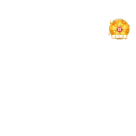
能力。他们开始过于依赖个人能力，而忽略了团队配
合的重要性，从而导致了频繁被封盖和失去信心。这
种恶性循环让整个球队陷入低迷状态。
3、文班进攻威力解析
相较之下，对手文班则展现出了强大的攻击火力。他
们不仅善于利用速度和技巧，更能巧妙地运用战术来
撕裂森林狼队的防线。通过不断切换进攻方式，他们
总能找到适合自己的节奏，并且有效地应对森林狼的
不利局面。
特别是在快攻阶段，文班凭借敏锐的观察力与精准传
球，多次实现快速反击，并造成了伤害。他们擅长利
用过渡阶段抓住机会，一旦获得反击机会，就迅速展