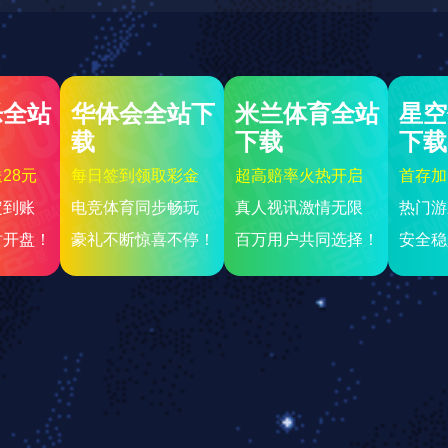
含图像、数据、结构设计、源代码等）均为平台或其授权方合法所有。用
考用途，不对用户因依赖该等信息所产生的后果承担法律责任。
更新协议条款，修订内容一经发布即自动生效。建议您定期查阅协议内容
律法规。如就本协议产生争议，双方应友好协商解决；协商未果的，可向