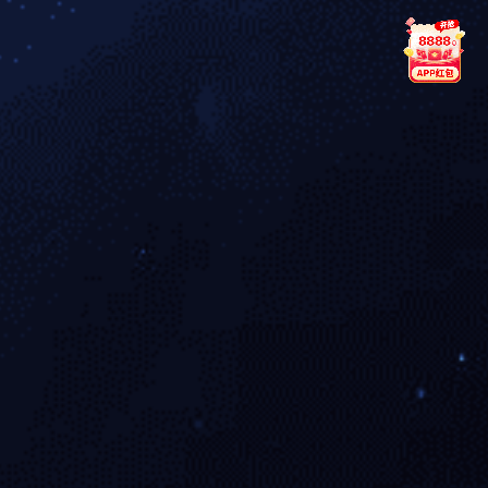
现，便于用户自查；新增记录筛选功能，提高可读
。串联项目中若出现异常，也可自动筛除。
，支持地区自动切换赛事内容与显示格式。
平台官方网站-D体育(中国) 的跨区域使用体验。