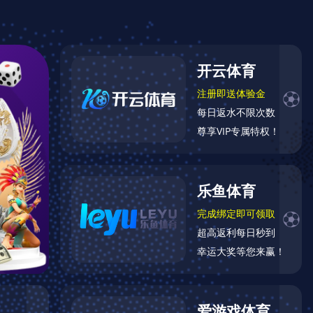
App
公司
体育
注册入口
简介
动态
或使用即代表您接受所有条款。