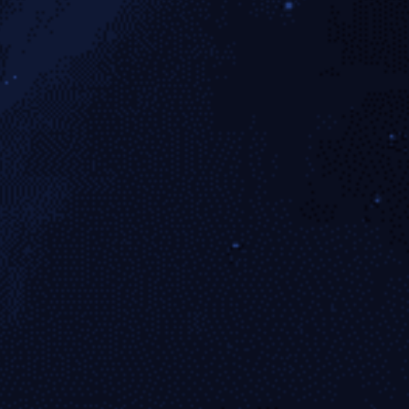
荣誉与成就
官网 在多个国际赛事科技平台评比中脱颖而出，持续提升安全性
数据合规卓越平台
平台顺利通过 GDPR 与 ISO 多项认证，建立技术