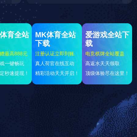
户不得擅自使用、传播或改编平台资
。
平台所在地法院提起诉讼。