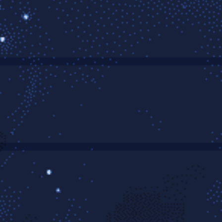
新的个人信息。
信息，若因自身原因造成账户被盗用，本平台不承担责任。
禁出借、转让或共享。
热门资讯、用户讨论等功能，相关服务会根据D体育平台官方网站-D体育
下行为：
误导性的内容
产权和隐私）
行
推广行为