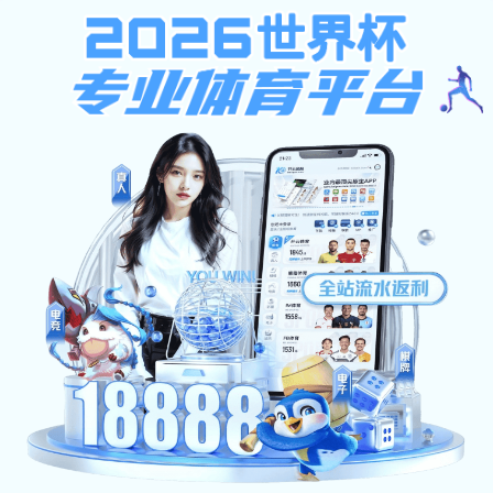
注册入口
全天更新 ·
D体育唯一官网
赛事实时同步
无论您身在何处，
D体育唯一官网APP
为您带来高
速、高清、稳定的观赛体验。
下载客户端
网页端访问