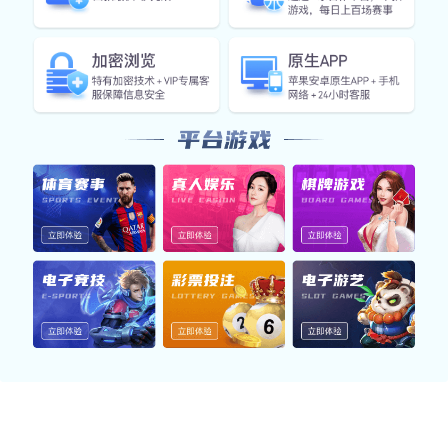
除了这三位核心球员外，马刺还有其他几位重要角
色，如拉玛库斯·阿尔德里奇和丹尼·格林，他们在各自
的位置上都发挥出了关键作用。阿尔德里奇是一名高
效得分手，而格林则负责外线投射与防守，为球队提
供了全面支持。这五名首发球员共同构建了一个平衡
而富有竞争力的阵容。
2、每位球员表现分析
首先来谈谈蒂姆·邓肯，他在2016-2017赛季虽已年
迈，但依然展现出了他独特的篮球智慧和技艺。他利
用丰富的比赛经验指挥全队，并且始终如一地发挥着
自己的作用。在攻防两端，他都是不可或缺的一环，
让年轻球员能够安心发挥。