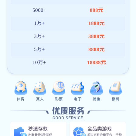
大球员之间的关系以及他们所代表的时代。
1、两种截然不同的比赛风格
韦德和哈登在比赛中展现出的风格具有鲜明差异，韦
德以爆发力和无畏冲击著称，而哈登则凭借精湛的控
球能力和出色的投射手段赢得了广泛赞誉。韦德常常
利用自己的速度和敏捷性穿越防线，以高效得分见
长。他那种无畏向篮筐冲击的精神，成为年轻球员们
追逐模仿的对象。
相比之下，哈登则是一名极具智慧与策略性的进攻
者。他擅长利用身体与对手进行接触，并通过罚球制
造机会。他那标志性的后撤步三分投篮成为了他个人
风格的一部分，令许多防守者感到束手无策。两者虽
有相似之处，但在处理进攻时却表现出了截然不同的