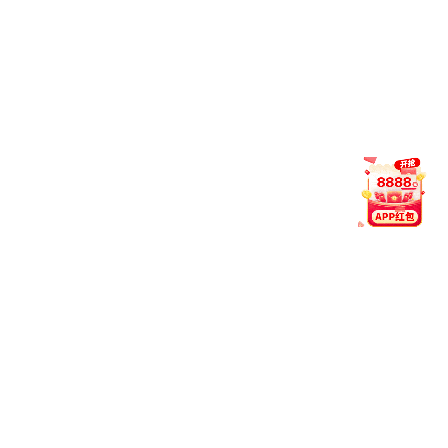
调节来缓解这种紧张感。
只有当他们能够以平常心对待比赛，自信迎接每一次
挑战时，才能更好地回归状态，实现自我救赎。
4、解决方案与未来展望
针对上述问题，米兰俱乐部可以采取多方面措施进行
改善。例如，在战术部署上应更加灵活，根据不同对
手调整阵型，使攻击线获得足够支持。同时，应鼓励
年轻选手大胆尝试，并给予他们更多信任与包容，以
促进其成长和成熟。
此外，加强心理辅导也是解决方案之一，可以定期组
织团体活动，提高整个团队凝聚力，同时让每位成员
都能释放压力。这样的方式能够帮助选手建立更强大
的内心世界，让他们在关键时刻保持冷静，从容应对