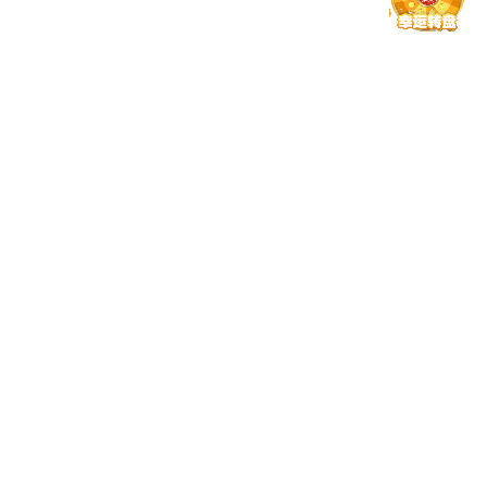
以期帮助球队走出进球荒的困境。
3、心理状态的重要性
心理状态对于运动员尤其是攻击型球员来说至关重
要。在经历了一段时间的进球荒后，许多前锋可能会
感受到巨大的心理压力，这种压力反过来又会影响他
们在场上的表现。当心态不佳时，即便是再简单的射
门机会也可能因为紧张而偏离目标。
此外，不同于其他位置上的球员，前锋的位置本身就
伴随较高曝光率与舆论压力。一旦球队处于低迷期，
他们自然成为舆论焦点，这种负面情绪容易让他们陷
入恶性循环。因此，在这种情况下，有效管理心理状
态显得尤为重要，可以通过专业心理辅导或团队氛围