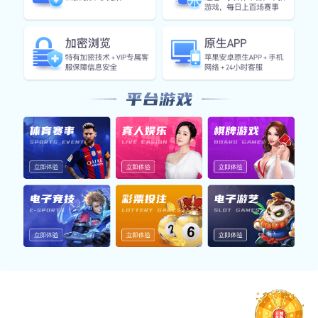
以便使其能更好地完成进球任务。
2、个人能力发挥不足
除了战术层面的因素外，个人能力也是影响进球数量
的重要组成部分。虽然米兰队内拥有一些实力派前
锋，但在关键时刻，他们往往未能把握住得分机会。
技术细腻但缺乏临门一脚精准度，使得他们在面对门
将时显得犹豫不决。
另外，一些年轻球员可能由于经验不足，在比赛中的
决策上存在问题。他们常常不能在瞬息万变的情况下
做出正确选择，从而错失良机。这种情况亟须通过不
断训练和实战积累经验来加以改善。
同时，对于那些身经百战的老将而言，他们需要重新
思考自己的角色定位，通过自我突破来提升竞争力，