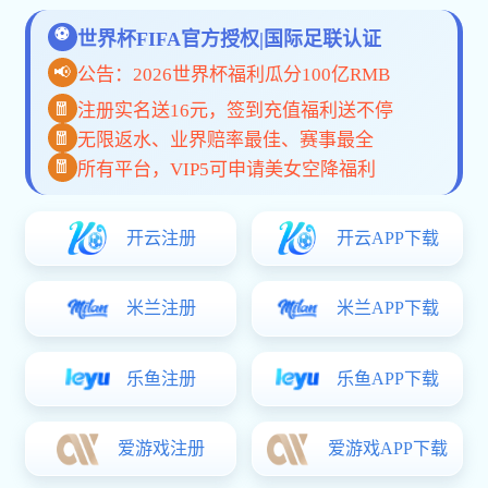
旧将分析米兰前锋进球荒原因称体
系影响表现需自我突破